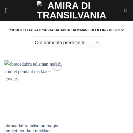
Salta
ai
contenuti
PRODOTTI TAGGATI “ABRACADABRA TALISMAN FULFILLING DESIRES”
Aggiungi
alla lista
dei
desideri
abracadabra talisman magic
amulet pendant necklace