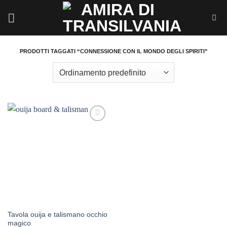
Salta
ai
contenuti
PRODOTTI TAGGATI “CONNESSIONE CON IL MONDO DEGLI SPIRITI”
Aggiungi
alla lista
dei
desideri
Tavola ouija e talismano occhio
magico