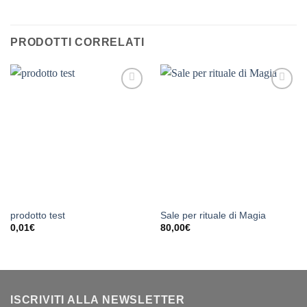
PRODOTTI CORRELATI
Aggiungi
Aggiungi
alla lista
alla lista
dei
dei
desideri
desideri
prodotto test
Sale per rituale di Magia
0,01
€
80,00
€
ISCRIVITI ALLA NEWSLETTER