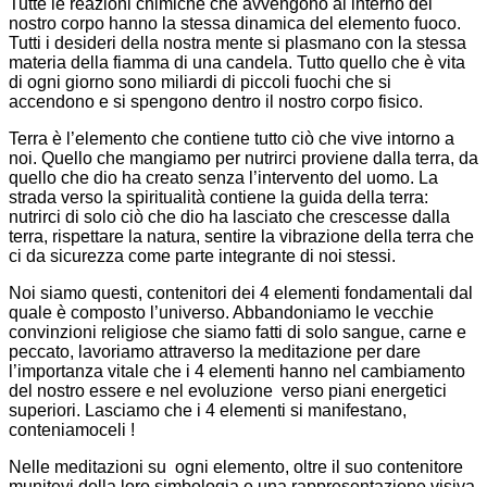
Tutte le reazioni chimiche che avvengono al interno del
nostro corpo hanno la stessa dinamica del elemento fuoco.
Tutti i desideri della nostra mente si plasmano con la stessa
materia della fiamma di una candela. Tutto quello che è vita
di ogni giorno sono miliardi di piccoli fuochi che si
accendono e si spengono dentro il nostro corpo fisico.
Terra è l’elemento che contiene tutto ciò che vive intorno a
noi. Quello che mangiamo per nutrirci proviene dalla terra, da
quello che dio ha creato senza l’intervento del uomo. La
strada verso la spiritualità contiene la guida della terra:
nutrirci di solo ciò che dio ha lasciato che crescesse dalla
terra, rispettare la natura, sentire la vibrazione della terra che
ci da sicurezza come parte integrante di noi stessi.
Noi siamo questi, contenitori dei 4 elementi fondamentali dal
quale è composto l’universo. Abbandoniamo le vecchie
convinzioni religiose che siamo fatti di solo sangue, carne e
peccato, lavoriamo attraverso la meditazione per dare
l’importanza vitale che i 4 elementi hanno nel cambiamento
del nostro essere e nel evoluzione verso piani energetici
superiori. Lasciamo che i 4 elementi si manifestano,
conteniamoceli !
Nelle meditazioni su ogni elemento, oltre il suo contenitore
munitevi della loro simbologia e una rappresentazione visiva