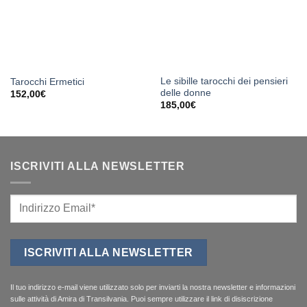
Le sibille tarocchi dei pensieri
Tarocchi Ermetici
delle donne
152,00
€
185,00
€
ISCRIVITI ALLA NEWSLETTER
Il tuo indirizzo e-mail viene utilizzato solo per inviarti la nostra newsletter e informazioni
sulle attività di Amira di Transilvania. Puoi sempre utilizzare il link di disiscrizione