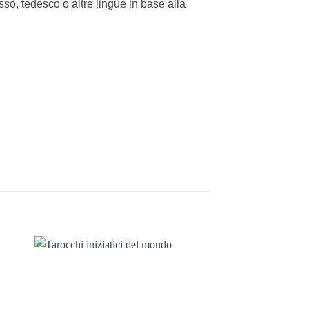
usso, tedesco o altre lingue in base alla
ngi
Aggiungi
sta
alla lista
dei
eri
desideri