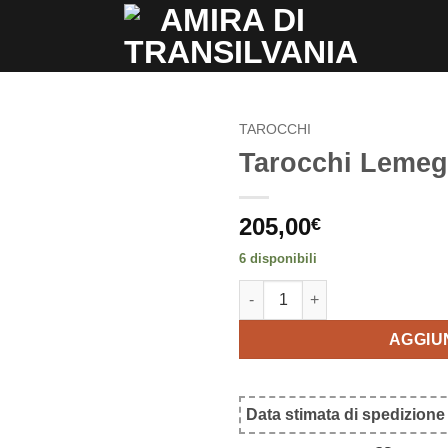
TAROCCHI
Tarocchi Lemeg
Aggiungi
alla lista
dei
205,00
€
desideri
6 disponibili
Tarocchi Lemegeton quantità
AGGIU
Data stimata di spedizione