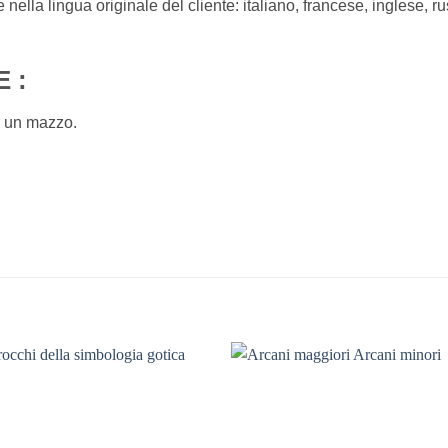
 nella lingua originale del cliente: italiano, francese, inglese, r
 :
r un mazzo.
Aggiungi
Aggiu
alla lista
alla li
dei
dei
desideri
desid