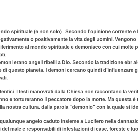
do spirituale (e non solo) . Secondo l’opinione corrente e la
negativamente o positivamente la vita degli uomini. Vengono 
riferimento al mondo spirituale e demoniaco con cui molte p
ati.
moni erano angeli ribelli a Dio. Secondo la tradizione ebr ai
e di questo pianeta. I demoni cercano quindi d’influenzare g
ati.
tentici. I testi manovrati dalla Chiesa non raccontano la veri
nno e tortureranno il peccatore dopo la morte. Ma questa è u
a nostra cultura, dalla parola “demonio” con la quale si iden
 qualunque angelo caduto insieme a Lucifero nella dannazion
el male e responsabili di infestazioni di case, foreste e luo