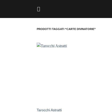
Salta
ai
contenuti
PRODOTTI TAGGATI “CARTE DIVINATORIE”
Aggiungi
alla lista
dei
desideri
Tarocchi Astratti