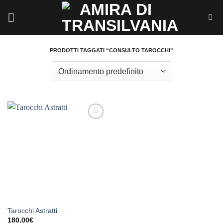
Salta
ai
contenuti
PRODOTTI TAGGATI “CONSULTO TAROCCHI”
Aggiungi
alla lista
dei
desideri
Tarocchi Astratti
180,00
€